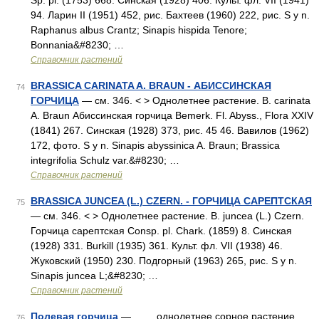
Sp. pl. (1753) 668. Синская (1928) 406. Культ. фл. VII (1941)
94. Ларин II (1951) 452, рис. Бахтеев (1960) 222, рис. S y n.
Raphanus albus Crantz; Sinapis hispida Tenore;
Bonnania&#8230; …
Справочник растений
BRASSICA CARINATA A. BRAUN - АБИССИНСКАЯ
74
ГОРЧИЦА
— см. 346. < > Однолетнее растение. В. carinata
A. Braun Абиссинская горчица Bemerk. Fl. Abyss., Flora XXIV
(1841) 267. Синская (1928) 373, рис. 45 46. Вавилов (1962)
172, фото. S y n. Sinapis abyssinica A. Braun; Brassica
integrifolia Schulz var.&#8230; …
Справочник растений
BRASSICA JUNCEA (L.) CZERN. - ГОРЧИЦА САРЕПТСКАЯ
75
— см. 346. < > Однолетнее растение. В. juncea (L.) Czern.
Горчица сарептская Consp. pl. Chark. (1859) 8. Синская
(1928) 331. Burkill (1935) 361. Культ. фл. VII (1938) 46.
Жуковский (1950) 230. Подгорный (1963) 265, рис. S y n.
Sinapis juncea L;&#8230; …
Справочник растений
Полевая горчица
— однолетнее сорное растение
76