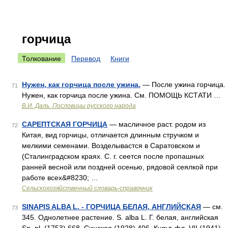
горчица
Толкование
Перевод
Книги
Нужен, как горчица после ужина.
— После ужина горчица.
71
Нужен, как горчица после ужина. См. ПОМОЩЬ КСТАТИ …
В.И. Даль. Пословицы русского народа
САРЕПТСКАЯ ГОРЧИЦА
— масличное раст. родом из
72
Китая, вид горчицы, отличается длинным стручком и
мелкими семенами. Возделывастся в Саратовском и
(Сталинградском краях. С. г. сеется после пропашных
ранней весной или поздней осенью, рядовой сеялкой при
работе всех&#8230; …
Сельскохозяйственный словарь-справочник
SINAPIS ALBA L. - ГОРЧИЦА БЕЛАЯ, АНГЛИЙСКАЯ
— см.
73
345. Однолетнее растение. S. alba L. Г. белая, английская