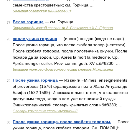
семейства крестоцветных; см. Горчица …
Большая советская энциклопедия
Белая горчица
— см. Горчица …
77
Энциклопедический словарь Ф.А. Брокгауза и И.А. Ефрона
после ужина горчица
— (иноск.) поздно (когда не надо)
78
После ужина горчица, что после скобеля топор (некстати)
После скобеля топором, после полотенчика онучки. После
пожара да за водой. Ср. Après la mort la médecine. Ср.
Après mengier cuiller. Prov. comm. goth. XV s.&#8230; …
Большой толково-фразеологический словарь Михельсона
После ужина горчица
— Из книги «Mimes, enseignements
79
et proverbes» (1576) французского поэта Жана Антуана де
Баифа (1532 1589). Иносказательно: о том, что становится
доступным тогда, когда в нем уже нет никакой нужды.
Энциклопедический словарь крылатых слов и&#8230; …
Словарь крылатых слов и выражений
После ужина горчица, после скобеля топором.
— После
80
ужина горчица, после скобеля топором. См. ПОМОЩЬ